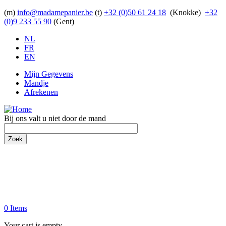
Overslaan en naar de inhoud gaan
(m)
info@madamepanier.be
(t)
+32 (0)50 61 24 18
(Knokke)
+32
(0)9 233 55 90
(Gent)
NL
FR
EN
Mijn Gegevens
Mandje
Afrekenen
Bij ons valt u niet door de mand
Zoek
0 Items
Your cart is empty.